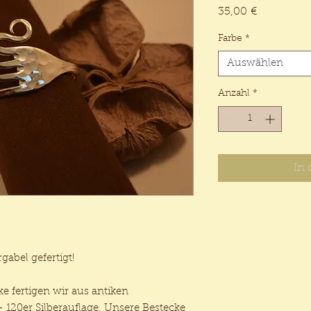
Preis
35,00 €
Farbe
*
Auswählen
Anzahl
*
In
gabel gefertigt!
 fertigen wir aus antiken
- 120er Silberauflage. Unsere Bestecke